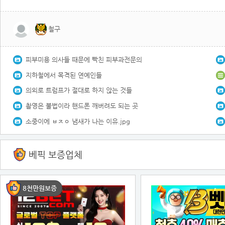
철구
피부미용 의사들 때문에 빡친 피부과전문의
지하철에서 목격된 연예인들
의외로 트럼프가 절대로 하지 않는 것들
촬영은 불법이라 핸드폰 깨버려도 되는 곳
소중이에 ㅂㅈㅇ 냄새가 나는 이유.jpg
베픽 보증업체
8천만원보증