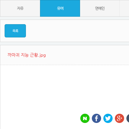
자유
유머
연예인
목록
까마귀 지능 근황.jpg