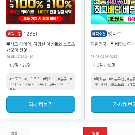
12BET
벳마트
베픽보증
베픽추천
무사고 메이저, 다양한 이벤트와 스포츠
대한민국 1등 베팅솔루션
배팅의 완성!
26-05-17 12:24:10
25-06-03 03:00:57
4.9점 / 26명
4.6점 / 45명
#스포츠
,
#E-스포츠
,
#카지노
,
#슬롯
,
#
#파워볼
,
#에볼루션
,
#슬
미니게임
,
#낚시
,
#복권
,
#숫자게임
,
#
미니게임
,
#E스포츠
,
#레
케노
자세히보기
자세히보