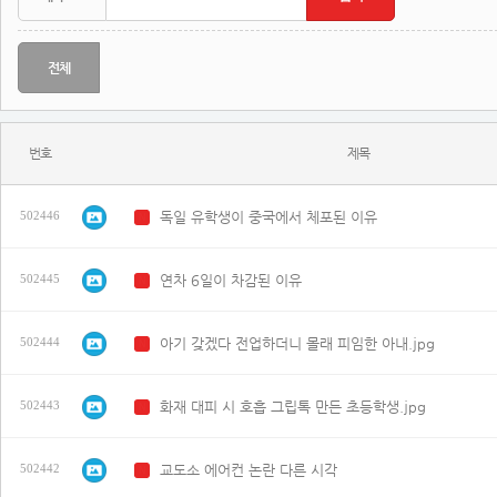
전체
번호
제목
독일 유학생이 중국에서 체포된 이유
502446
N
연차 6일이 차감된 이유
502445
N
아기 갖겠다 전업하더니 몰래 피임한 아내.jpg
502444
N
화재 대피 시 호흡 그립톡 만든 초등학생.jpg
502443
N
교도소 에어컨 논란 다른 시각
502442
N