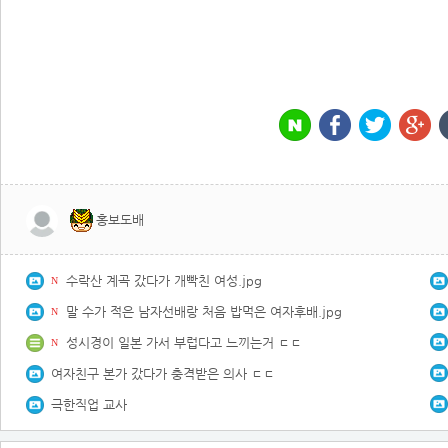
홍보도배
수락산 계곡 갔다가 개빡친 여성.jpg
N
말 수가 적은 남자선배랑 처음 밥먹은 여자후배.jpg
N
성시경이 일본 가서 부럽다고 느끼는거 ㄷㄷ
N
여자친구 본가 갔다가 충격받은 의사 ㄷㄷ
극한직업 교사