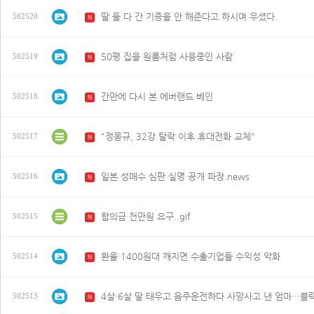
딸 둘 다 간 기증을 안 해준다고 하시며 우셨다.
502520
N
50평 집을 원룸처럼 사용중인 사람
502519
N
간만에 다시 본 에버랜드 베인
502518
N
"정몽규, 32강 탈락 이후 휴대전화 교체"
502517
N
일본 성매수 심판 실명 공개 파장.news
502516
N
합의금 천만원 요구..gif
502515
N
환율 1400원대 깨지면 수출기업들 수익성 악화
502514
N
502513
N