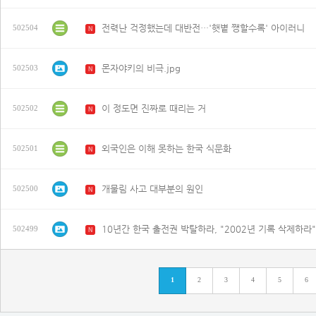
전력난 걱정했는데 대반전…'햇볕 쨍할수록' 아이러니
502504
N
몬자야키의 비극.jpg
502503
N
이 정도면 진짜로 때리는 거
502502
N
외국인은 이해 못하는 한국 식문화
502501
N
개물림 사고 대부분의 원인
502500
N
502499
N
1
2
3
4
5
6