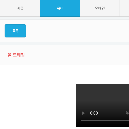
자유
유머
연예인
목록
볼 트래핑