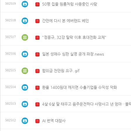
50평 집을 원룸처럼 사용중인 사람
502519
N
간만에 다시 본 에버랜드 베인
502518
N
"정몽규, 32강 탈락 이후 휴대전화 교체"
502517
N
일본 성매수 심판 실명 공개 파장.news
502516
N
합의금 천만원 요구..gif
502515
N
환율 1400원대 깨지면 수출기업들 수익성 악화
502514
N
502513
N
AI 번역 대참사
502512
N