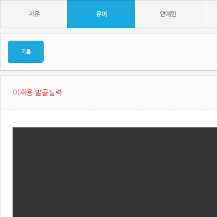
자유
유머
연예인
목록
이재용 발골실력