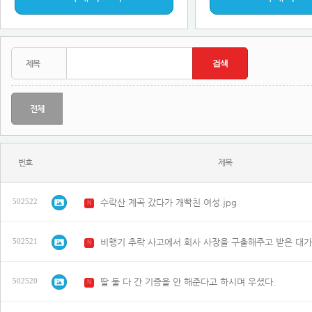
전체
번호
제목
수락산 계곡 갔다가 개빡친 여성.jpg
502522
N
비행기 추락 사고에서 회사 사장을 구출해주고 받은 대가
502521
N
딸 둘 다 간 기증을 안 해준다고 하시며 우셨다.
502520
N