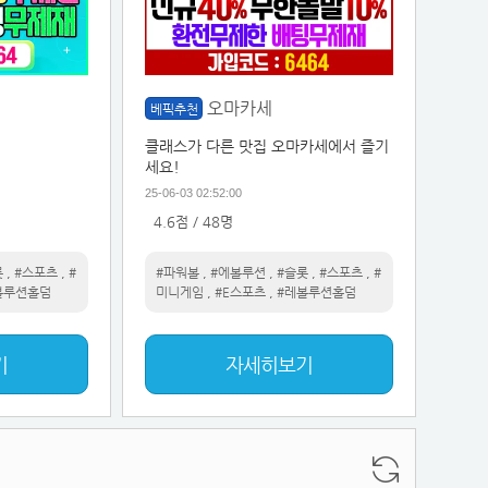
오마카세
베픽추천
클래스가 다른 맛집 오마카세에서 즐기
세요!
25-06-03 02:52:00
4.6점 / 48명
롯
,
#스포츠
,
#
#파워볼
,
#에볼루션
,
#슬롯
,
#스포츠
,
#
볼루션홀덤
미니게임
,
#E스포츠
,
#레볼루션홀덤
기
자세히보기