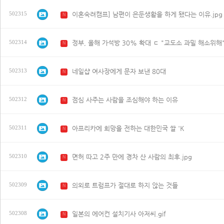
이혼숙려캠프] 남편이 은둔생활을 하게 됐다는 이유.jpg
502315
N
정부, 올해 가석방 30% 확대 ㄷ "교도소 과밀 해소위해
502314
N
네일샵 여사장에게 문자 보낸 80대
502313
N
점심 사주는 사람을 조심해야 하는 이유
502312
N
아프리카에 희망을 전하는 대한민국 쌀 'K
502311
N
면허 따고 2주 만에 경차 산 사람의 최후.jpg
502310
N
의외로 트럼프가 절대로 하지 않는 것들
502309
N
일본의 에어컨 설치기사 아저씨.gif
502308
N