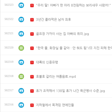
"우리 딸! 아빠가 한 마리 8천원하는 보리새우 사왔어!"
502323
N
3년간 콜라먹은 남자 최후
502322
N
골프장 가까이 사는 집 아빠의 취미.jpg
502321
N
502320
N
대륙의 신종유행
502319
N
호불호 갈리는 여름음료.mp4
502318
N
휴가 조작해서 138일 휴가 나간 육군병사 수준.jpg
502317
N
지하철에서 목격된 연예인들
502316
N