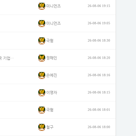
미니언즈
26-08-06 19:15
미니언즈
26-08-06 19:05
극혐
26-08-06 18:30
정해인
"한국 물, 화장실 물 같아…안 줘도 됨"/日 지진 피해 한국 기업 지원
26-08-06 18:20
손예진
26-08-06 18:16
이영자
26-08-06 18:15
극혐
26-08-06 18:01
철구
26-08-06 18:00