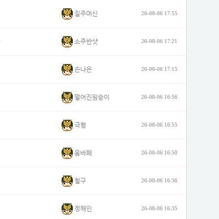
질주머신
26-08-06 17:55
소주반샷
"
26-08-06 17:21
손나은
26-08-06 17:15
떨어진원숭이
26-08-06 16:56
극혐
26-08-06 16:55
음바페
26-08-06 16:50
철구
26-08-06 16:36
정해인
26-08-06 16:35