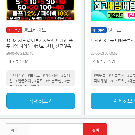
뱅크카지노
벳마트
베픽보증
베픽추천
뱅크카지노 라이브카지노·미니게임·슬
대한민국 1등 베팅솔루션
롯게임 다양한 이벤트 진행, 신규첫충·
재충·페이백·콤프 지급 혜택과 빠른충전
26-05-07 21:32:45
25-06-03 03:00:57
무제한환전 지원
4.9점 / 26명
4.6점 / 45명
#미니게임
,
#토지노
,
#가상게임
,
#실시
#파워볼
,
#에볼루션
,
#슬
간
,
#인플레이
,
#콤프
,
#에볼루션
,
#슬
미니게임
,
#E스포츠
,
#레
롯
,
#페이백
,
#쿠폰
자세히보기
자세히보