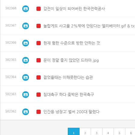
감전이 일상이 되어버린 한국전력공사
502368
N
놀랍게도 사고율 2%밖에 안된다는 엘리베이터.gif & tx
502367
N
현재 혐한 수준으로 방한 안하는 것
502366
N
운이 정말 좋지 않았던 드라마.jpg
502365
N
젊었을때는 이해못한다는 습관
502364
N
침대축구 하다 좆박은 한국축구
502363
N
인간용 냉장고’ 벌써 200대 팔렸다
502362
N
1
2
3
4
5
6