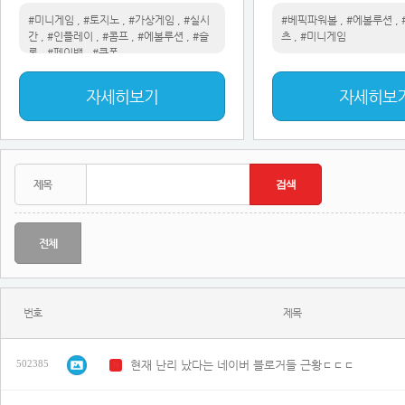
#미니게임
,
#토지노
,
#가상게임
,
#실시
#베픽파워볼
,
#에볼루션
,
간
,
#인플레이
,
#콤프
,
#에볼루션
,
#슬
츠
,
#미니게임
롯
,
#페이백
,
#쿠폰
자세히보기
자세히보
전체
번호
제목
현재 난리 났다는 네이버 블로거들 근황ㄷㄷㄷ
502385
N