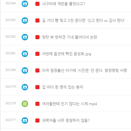
너구리에 계란을 풀었다고?
502384
N
길 가다 뺨 맞고 5천 준다면 '신고 한다 vs 감사 한다'
502383
N
방탄 뷔 반려견 기내 돌아다녀 논란
502382
N
아반떼 옵션에 빡친 윤성로.jpg
502381
N
미국 원정출산 아기에 `시민권` 안 준다. 행정명령 서명
502380
N
집 마다 한 명씩 있는 환자
502379
N
여자들한테 인기 많다는 시계.mp4
502378
N
과학자들 너무 멍청하지 않음?
502377
N