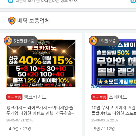
대운이 오기 전 나타난다는 징조 5가지
베픽 보증업체
5천만원보증
1억원보증
뱅크카지노
스페이드
베픽보증
베픽보증
뱅크카지노 라이브카지노·미니게임·슬
10년 무사고 메이저 매
롯게임 다양한 이벤트 진행, 신규첫충·
돌발이벤트 다양한 스포
재충·페이백·콤프 지급 혜택과 빠른충전
26-05-07 21:32:45
25-06-03 02:22:09
무제한환전 지원
4.9점 / 27명
5점 / 112명