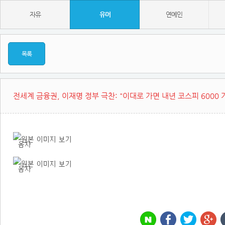
자유
유머
연예인
목록
전세계 금융권, 이재명 정부 극찬: "이대로 가면 내년 코스피 6000 