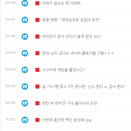
어제자 송도의 한 아파트
502388
N
축협 해명: "애국심으로 성접대 한것"
502387
N
여자친구 본가 갔다가 충격 받은 의사
502386
N
현재 난리 났다는 네이버 블로거들 근황ㄷㄷㄷ
502385
N
너구리에 계란을 풀었다고?
502384
N
길 가다 뺨 맞고 5천 준다면 '신고 한다 vs 감사 한다'
502383
N
방탄 뷔 반려견 기내 돌아다녀 논란
502382
N
아반떼 옵션에 빡친 윤성로.jpg
502381
N