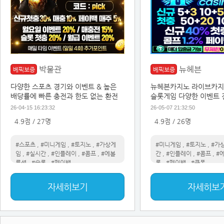
박물관
뉴헤븐
베픽보증
베픽보증
다양한 스포츠 경기와 이벤트 & 높은
뉴헤븐카지노 라이브카지
배당률에 빠른 충전과 한도 없는 환전
슬롯게임 다양한 이벤트 진
충·페이백 혜택과 빠른충
26-04-15 16:23:32
26-05-07 21:32:50
지원
4.9점 / 27명
4.9점 / 26명
#스포츠
,
#미니게임
,
#토지노
,
#가상게
#미니게임
,
#토지노
,
#가
임
,
#실시간
,
#인플레이
,
#콤프
,
#에볼
간
,
#인플레이
,
#콤프
,
#
루션
,
#슬롯
,
#페이백
롯
,
#페이백
,
#쿠폰
자세히보기
자세히보