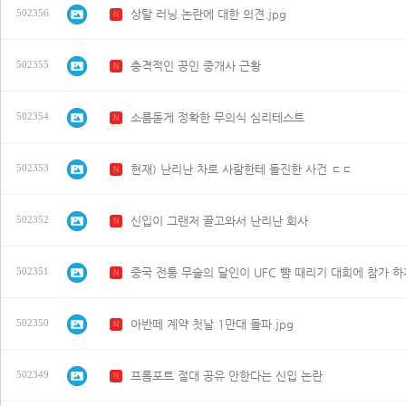
상탈 러닝 논란에 대한 의견.jpg
502356
N
충격적인 공인 중개사 근황
502355
N
소름돋게 정확한 무의식 심리테스트
502354
N
현재) 난리난 차로 사람한테 돌진한 사건 ㄷㄷ
502353
N
신입이 그랜저 끌고와서 난리난 회사
502352
N
502351
N
아반떼 계약 첫날 1만대 돌파.jpg
502350
N
프롬포트 절대 공유 안한다는 신입 논란
502349
N