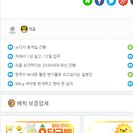
해골
노다가 휴게실 근황
차에서 1년 살고, 12일 입주
요즘 심각하다는 2030세대 파산 근황
한국이 보내준 물은 변기물로 쓰고싶다는 일본인
98kg 여자랑 번개하고 현타 온 남자
베픽 보증업체