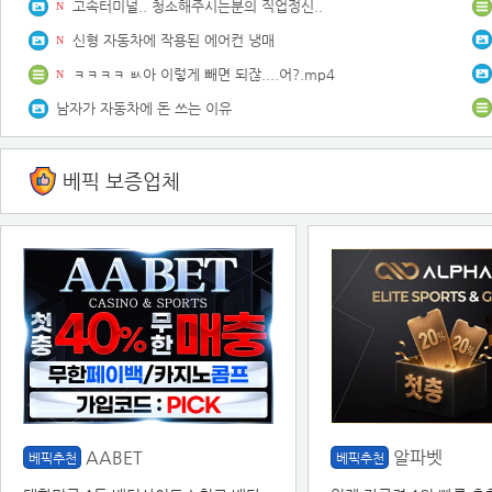
고속터미널.. 청소해주시는분의 직업정신..
N
신형 자동차에 작용된 에어컨 냉매
N
ㅋㅋㅋㅋ ㅄ아 이렇게 빼면 되잖....어?.mp4
N
남자가 자동차에 돈 쓰는 이유
베픽 보증업체
AABET
알파벳
베픽추천
베픽추천