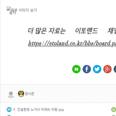
더 많은 자료는
이토랜드
채
https://etoland.co.kr/bbs/board.
장사꾼
건설현장 노가다 아재의 자랑.jpg
N