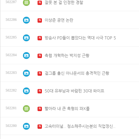
잘못 본 걸 인정한 경찰
502287
N
이상준 공연 논란
502286
N
방송사 PD들이 뽑았다는 역대 사극 TOP 5
502285
N
축협 개혁하는 박지성 근황
502284
N
걸그룹 출신 아나운서의 충격적인 근황
502283
N
50대 유부남과 바람핀 30대 와이프
502282
N
빨아라 내 큰 흑형의 꽈X를
502281
N
고속터미널.. 청소해주시는분의 직업정신..
502280
N