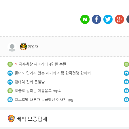
이영자
해수욕장 짜파게티 4만원 논란
N
들어도 믿기지 않는 세기의 사랑 한국전쟁 한미커플.jpg
현대차 진짜 큰일남
호불호 갈리는 여름음료.mp4
러브호텔 내부가 궁금했던 여사친.jpg
베픽 보증업체