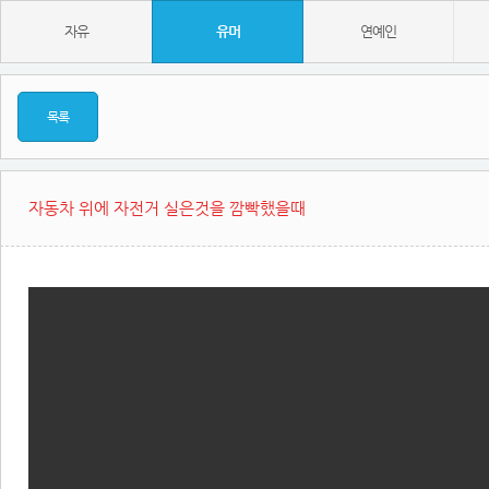
자유
유머
연예인
목록
자동차 위에 자전거 실은것을 깜빡했을때