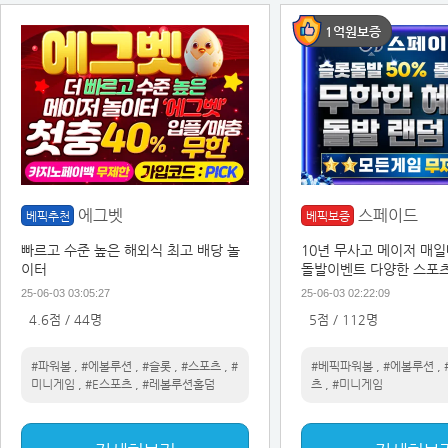
1억원보증
에그벳
스페이드
베픽추천
베픽보증
빠르고 수준 높은 해외식 최고 배당 놀
10년 무사고 메이저 매
이터
돌발이벤트 다양한 스포
25-06-03 03:05:27
25-06-03 02:22:09
4.6점 / 44명
5점 / 112명
#파워볼
,
#에볼루션
,
#슬롯
,
#스포츠
,
#
#베픽파워볼
,
#에볼루션
,
미니게임
,
#E스포츠
,
#레볼루션홀덤
츠
,
#미니게임