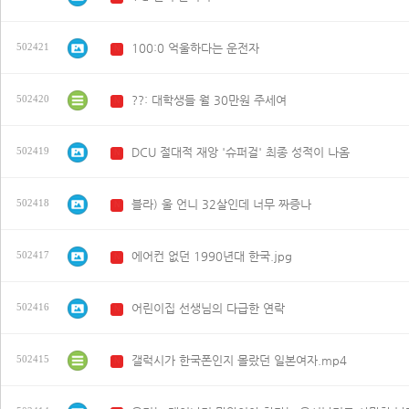
100:0 억울하다는 운전자
502421
N
??: 대학생들 월 30만원 주세여
502420
N
DCU 절대적 재앙 '슈퍼걸' 최종 성적이 나옴
502419
N
블라) 울 언니 32살인데 너무 짜증나
502418
N
에어컨 없던 1990년대 한국.jpg
502417
N
어린이집 선생님의 다급한 연락
502416
N
갤럭시가 한국폰인지 몰랐던 일본여자.mp4
502415
N