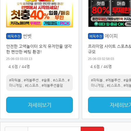
썬벳
에이피
베픽추천
베픽추천
안전한 고액놀이터 오직 유저만을 생각
프리미엄 사이트 스포츠
한 편안한 베팅 환경!
규모
25-06-03 03:03:13
25-06-03 02:58:03
4.6점 / 44명
4.6점 / 46명
#파워볼
,
#에볼루션
,
#슬롯
,
#스포츠
,
#
#파워볼
,
#에볼루션
,
#슬
미니게임
,
#E스포츠
,
#레볼루션홀덤
미니게임
,
#E스포츠
,
#레
자세히보기
자세히보