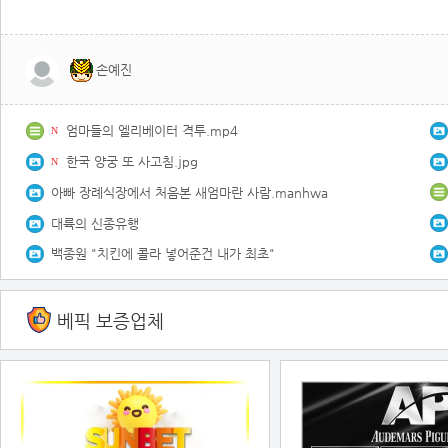
손예진
엄마들의 엘리베이터 격투.mp4
N
한국 양궁 또 사고침.jpg
N
아빠 장례식장에서 처음본 새엄마란 사람.manhwa
대륙의 신종유행
백종원 "치킨에 콜라 넣어준건 내가 최초"
베픽 보증업체