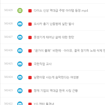
다이소 신상 역대급 주방 아이템 등장.mp4
502429
N
오사카 흉기 난동범에 실탄 발사
502428
N
못생기게 태어난 삶에 대한 한탄
502427
N
"윤가이 불쾌" 비판에…아이유, 결국 장기하 노래 삭제 
502426
N
극한직업 교사
502425
N
남편이랑 사는게 숨막힌다는 여성분
502424
N
짱깨 기업의 역대급 한국 사칭 근황
502423
N
YG 엔터 돌격녀
502422
N