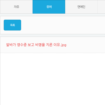
자유
유머
연예인
목록
알바가 영수증 보고 비명을 지른 이유.jpg