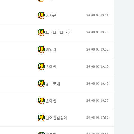
장사꾼
26-08-08 19:51
오쿠오쿠오타쿠
26-08-08 19:40
이영자
26-08-08 19:22
손예진
26-08-08 19:15
홍보도배
26-08-08 18:45
손예진
26-08-08 18:25
떨어진원숭이
26-08-08 17:52