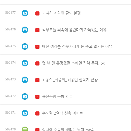
고백하고 차인 딸의 불평
502477
N
학부모들 뇌속에 음란마귀 가득있는 이유
502476
N
배선 정리를 전문가에게 돈 주고 맡기는 이유
502475
N
몇 년 전 유명했던 스웨덴 접객 문화.jpg
502474
N
최종의_최종의_최종인 살목지 근황.......
502473
N
용산공원 근황 ㄷㄷ
502472
N
수도권 2억대 신축 아파트
502471
N
상처에 소독약 뿌리는 남자.mp4
502470
N