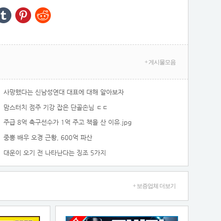
+ 게시물모음
사망했다는 신남성연대 대표에 대해 알아보자
맘스터치 점주 기강 잡은 단골손님 ㄷㄷ
주급 8억 축구선수가 1억 주고 책을 산 이유.jpg
중뽕 배우 오경 근황, 600억 파산
대운이 오기 전 나타난다는 징조 5가지
+ 보증업체 더보기