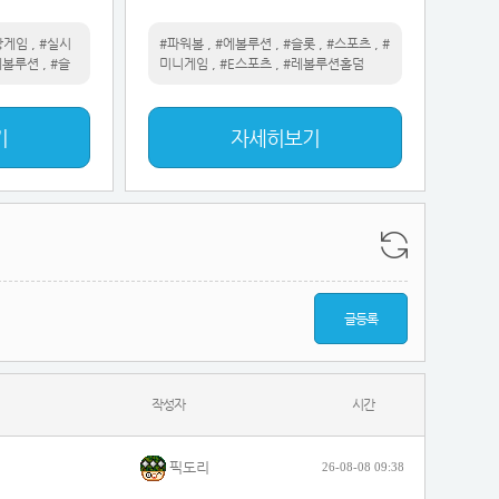
상게임
,
#실시
#파워볼
,
#에볼루션
,
#슬롯
,
#스포츠
,
#
에볼루션
,
#슬
미니게임
,
#E스포츠
,
#레볼루션홀덤
기
자세히보기
글등록
작성자
시간
픽도리
26-08-08 09:38