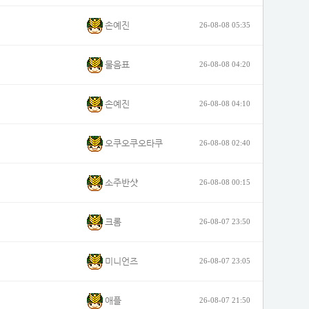
손예진
26-08-08 05:35
물음표
26-08-08 04:20
손예진
26-08-08 04:10
오쿠오쿠오타쿠
26-08-08 02:40
소주반샷
26-08-08 00:15
크롬
26-08-07 23:50
미니언즈
26-08-07 23:05
애플
26-08-07 21:50