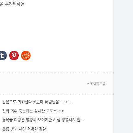
용을 두려워하는
+ 게시물모음
일본으로 귀화한다 했는데 버림받음 ㅋㅋㅋ.
진짜 더워 죽는다는 실시간 교도소 ㄷㄷ
경복궁 마당은 평평해 보이지만 사실 평평하지 않습니다
웃통 벗고 시민 협박한 경찰