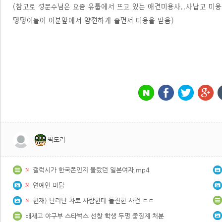
(참고로 성문수님은 요즘 유툽에서 뜨고 있는 애견미용사..사납고 미
댕댕이들이 이분앞에서 얌전하게 졸면서 미용을 받음)
픽도리
갤럭시가 한국폰인지 몰랐던 일본여자.mp4
N
연예인 미담
N
현재) 난리난 차로 사람한테 돌진한 사건 ㄷㄷ
N
배재고 야구부 스타벅스 선창 학생 두명 중징계 처분