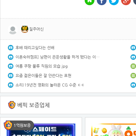
질주머신
후배 때리고싶다는 선배
이혼숙려캠프] 남편이 은둔생활을 하게 됐다는 이유.jpg
여름 쿠팡 물류 직원의 모습.jpg
요즘 젊은이들은 잘 안쓴다는 표현
소리)19년전 영화의 놀라운 CG 수준 ㄷㄷ
베픽 보증업체
1억원보증