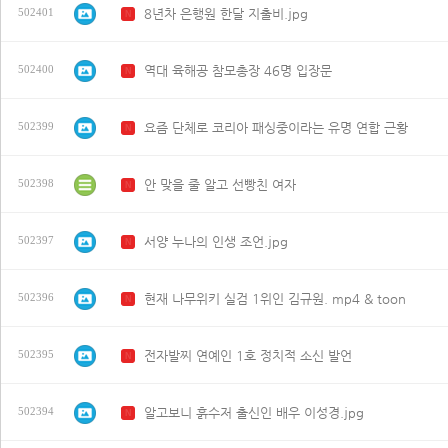
8년차 은행원 한달 지출비.jpg
502401
N
역대 육해공 참모총장 46명 입장문
502400
N
요즘 단체로 코리아 패싱중이라는 유명 연합 근황
502399
N
안 맞을 줄 알고 선빵친 여자
502398
N
서양 누나의 인생 조언.jpg
502397
N
현재 나무위키 실검 1위인 김규원. mp4 & toon
502396
N
전자발찌 연예인 1호 정치적 소신 발언
502395
N
알고보니 흙수저 출신인 배우 이성경.jpg
502394
N