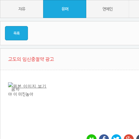
자유
유머
연예인
목록
고도의 임신중절약 광고
야 이 미친놈아