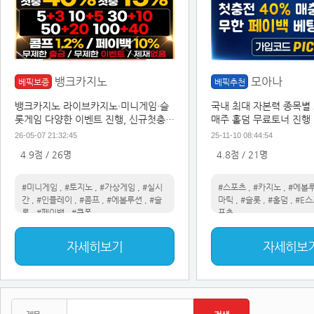
뱅크카지노
모아나
베픽보증
베픽추천
뱅크카지노 라이브카지노·미니게임·슬
국내 최대 자본력 종목별
롯게임 다양한 이벤트 진행, 신규첫충·
매주 홀덤 무료토너 진행 
재충·페이백·콤프 지급 혜택과 빠른충전
26-05-07 21:32:45
25-11-10 08:44:54
무제한환전 지원
4.9점 / 26명
4.8점 / 21명
#미니게임
,
#토지노
,
#가상게임
,
#실시
#스포츠
,
#카지노
,
#에볼
간
,
#인플레이
,
#콤프
,
#에볼루션
,
#슬
마틱
,
#슬롯
,
#홀덤
,
#E
롯
,
#페이백
,
#쿠폰
포츠
자세히보기
자세히보