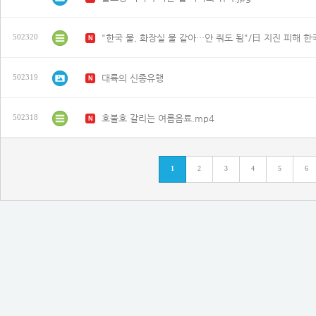
502320
N
대륙의 신종유행
502319
N
호불호 갈리는 여름음료.mp4
502318
N
1
2
3
4
5
6