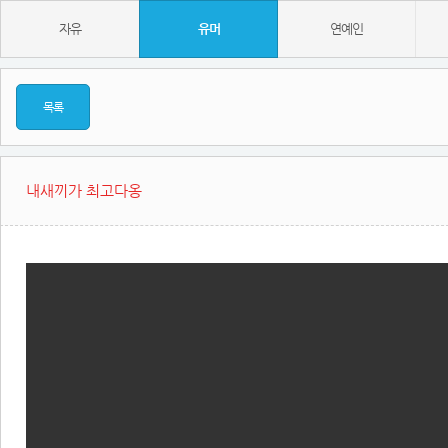
자유
유머
연예인
목록
내새끼가 최고다옹