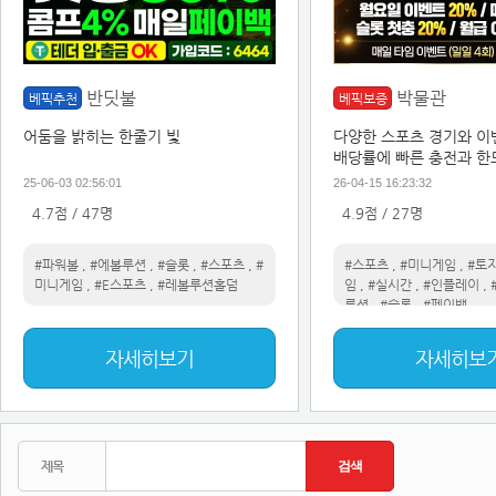
반딧불
박물관
베픽추천
베픽보증
어둠을 밝히는 한줄기 빛
다양한 스포츠 경기와 이
배당률에 빠른 충전과 한
25-06-03 02:56:01
26-04-15 16:23:32
4.7점 / 47명
4.9점 / 27명
#파워볼
,
#에볼루션
,
#슬롯
,
#스포츠
,
#
#스포츠
,
#미니게임
,
#토
미니게임
,
#E스포츠
,
#레볼루션홀덤
임
,
#실시간
,
#인플레이
,
루션
,
#슬롯
,
#페이백
자세히보기
자세히보