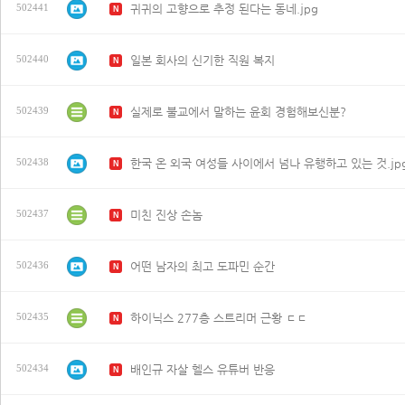
귀귀의 고향으로 추정 된다는 동네.jpg
502441
N
일본 회사의 신기한 직원 복지
502440
N
실제로 불교에서 말하는 윤회 경험해보신분?
502439
N
한국 온 외국 여성들 사이에서 넘나 유행하고 있는 것.jp
502438
N
미친 진상 손놈
502437
N
어떤 남자의 최고 도파민 순간
502436
N
하이닉스 277층 스트리머 근황 ㄷㄷ
502435
N
배인규 자살 헬스 유튜버 반응
502434
N