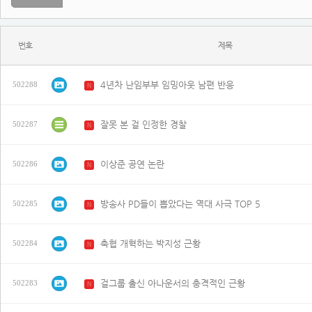
번호
제목
4년차 난임부부 임밍아웃 남편 반응
502288
N
잘못 본 걸 인정한 경찰
502287
N
이상준 공연 논란
502286
N
방송사 PD들이 뽑았다는 역대 사극 TOP 5
502285
N
축협 개혁하는 박지성 근황
502284
N
걸그룹 출신 아나운서의 충격적인 근황
502283
N