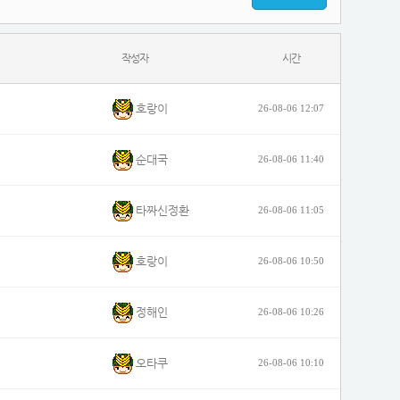
작성자
시간
호랑이
26-08-06 12:07
순대국
26-08-06 11:40
타짜신정환
26-08-06 11:05
호랑이
26-08-06 10:50
정해인
26-08-06 10:26
오타쿠
26-08-06 10:10