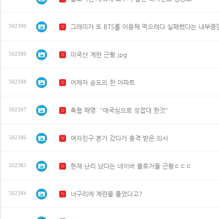
그래미가 또 BTS를 이용해 먹으려다 실패했다는 내부증
502390
N
미국산 계란 근황.jpg
502389
N
어제자 송도의 한 아파트
502388
N
축협 해명: "애국심으로 성접대 한것"
502387
N
여자친구 본가 갔다가 충격 받은 의사
502386
N
현재 난리 났다는 네이버 블로거들 근황ㄷㄷㄷ
502385
N
너구리에 계란을 풀었다고?
502384
N