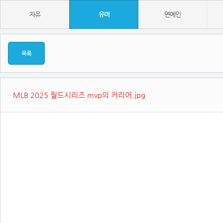
자유
유머
연예인
목록
MLB 2025 월드시리즈 mvp의 커리어.jpg