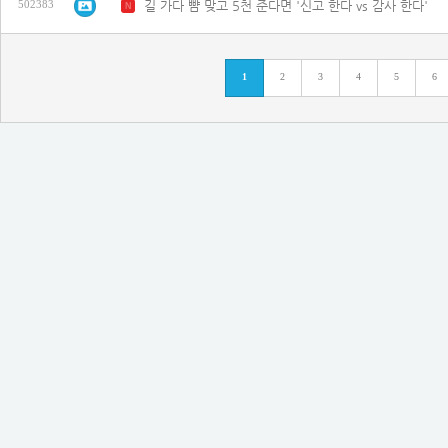
길 가다 뺨 맞고 5천 준다면 '신고 한다 vs 감사 한다'
502383
N
1
2
3
4
5
6