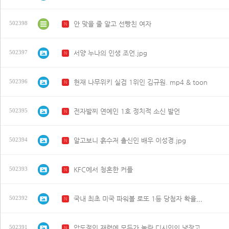
안 맞을 줄 알고 선빵친 여자
502398
N
서양 누나의 인생 조언.jpg
502397
N
현재 나무위키 실검 1위인 김규원. mp4 & toon
502396
N
전자발찌 연예인 1호 정치적 소신 발언
502395
N
알고보니 흙수저 출신인 배우 이성경.jpg
502394
N
KFC에서 청혼한 커플
502393
N
국내 최초 미국 파워볼 로또 1등 당첨자 확율,,,
502392
N
압도적인 재력에 모두가 놀란 디시인의 냉장고
502391
N