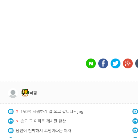
극혐
150억 시원하게 잘 쓰고 갑니다~.jpg
N
송도 그 아파트 게시판 현황
N
남편이 천박해서 고민이라는 여자