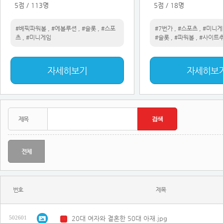
5점 / 113명
5점 / 18명
#베픽파워볼
,
#에볼루션
,
#슬롯
,
#스포
#7번가
,
#스포츠
,
#미니게
츠
,
#미니게임
#슬롯
,
#파워볼
,
#사이트
자세히보기
자세히보
전체
번호
제목
20대 여자와 결혼한 50대 아재.jpg
502601
N