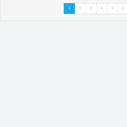
1
2
3
4
5
6