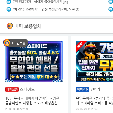
7년 키운개가 1살아기 물어죽인사건.jpg
“차 진입 불편해서”…인천 부평감리교회, 도로 중앙선 ‘검은 페인트’로
베픽 보증업체
1억원보증
스페이드
7번가
베픽보증
베픽추천
10년 무사고 메이저 매일매일 다양한
유일무이한 7번가의 품격
돌발이벤트 다양한 스포츠 베팅옵션
과 프리미엄 서비스를 직
25-06-03 02:22:09
26-05-20 11:29:49