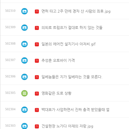
면허 따고 2주 만에 경차 산 사람의 최후.jpg
502310
N
의외로 트럼프가 절대로 하지 않는 것들
502309
N
일본의 에어컨 설치기사 아저씨.gif
502308
N
추성훈 오토바이 가격
502307
N
일베놈들은 지가 일베라는 것을 모른다.
502306
N
영화같은 도로 상황
502305
N
백대표가 사업하면서 진짜 충격 받았을때 썰
502304
N
건설현장 노가다 아재의 자랑.jpg
502303
N