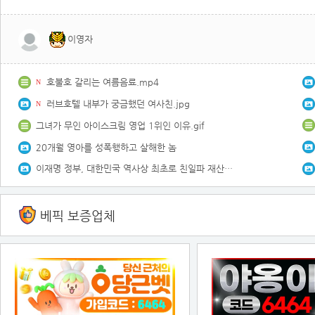
이영자
호불호 갈리는 여름음료.mp4
N
러브호텔 내부가 궁금했던 여사친.jpg
N
그녀가 무인 아이스크림 영업 1위인 이유.gif
20개월 영아를 성폭행하고 살해한 놈
이재명 정부, 대한민국 역사상 최초로 친일파 재산 환수 성공
베픽 보증업체