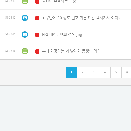
ㅅㅂ이 유출되는 과정
502343
N
하루만에 20 정도 벌고 기분 째진 택시기사 아저씨
502342
N
H컵 베이글녀의 정체.jpg
502341
N
누나 화장하는 거 방해한 동생의 최후
502340
N
1
2
3
4
5
6