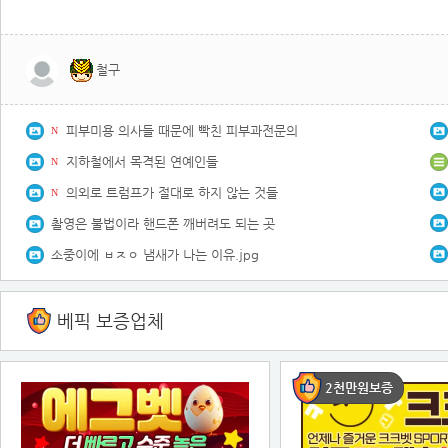
철구
피부미용 의사들 때문에 빡친 피부과전문의
N
지하철에서 목격된 연예인들
N
의외로 트럼프가 절대로 하지 않는 것들
N
촬영은 불법이라 핸드폰 깨버려도 되는 곳
소중이에 ㅂㅈㅇ 냄새가 나는 이유.jpg
베픽 보증업체
2천만원보증