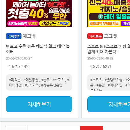
에그벳
크크벳
베픽추천
베픽보증
빠르고 수준 높은 해외식 최고 배당 놀
스포츠 & E스포츠 배팅 
이터
업계 최대 자본력 !
25-06-03 03:05:27
25-06-03 02:48:22
4.6점 / 44명
4.8점 / 62명
#파워볼
,
#에볼루션
,
#슬롯
,
#스포츠
,
#
#스포츠
,
#솔랭벳가능
,
#
미니게임
,
#E스포츠
,
#레볼루션홀덤
롯
,
#홀덤
,
#미니게임
,
#
본력1등
자세히보기
자세히보