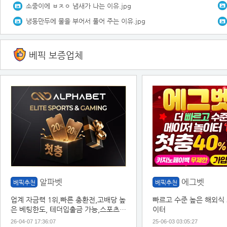
소중이에 ㅂㅈㅇ 냄새가 나는 이유.jpg
냉동만두에 물을 부어서 풀어 주는 이유.jpg
베픽 보증업체
알파벳
에그벳
베픽추천
베픽추천
업계 자금력 1위,빠른 충환전,고배당 높
빠르고 수준 높은 해외식 
은 베팅한도, 테더입출금 가능,스포츠
이터
실시간 베팅 캐시아웃가능
26-04-07 17:36:07
25-06-03 03:05:27