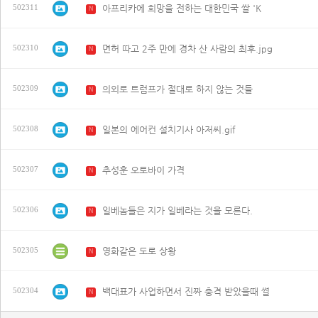
아프리카에 희망을 전하는 대한민국 쌀 'K
502311
N
면허 따고 2주 만에 경차 산 사람의 최후.jpg
502310
N
의외로 트럼프가 절대로 하지 않는 것들
502309
N
일본의 에어컨 설치기사 아저씨.gif
502308
N
추성훈 오토바이 가격
502307
N
일베놈들은 지가 일베라는 것을 모른다.
502306
N
영화같은 도로 상황
502305
N
백대표가 사업하면서 진짜 충격 받았을때 썰
502304
N