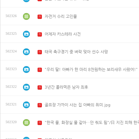
자전거 수리 고인물
502326
N
어제자 카스테라 사건
502325
N
태국 축구경기 중 벼락 맞아 선수 사망
502324
N
"우리 딸! 아빠가 한 마리 8천원하는 보리새우 사왔어!"
502323
N
3년간 콜라먹은 남자 최후
502322
N
골프장 가까이 사는 집 아빠의 취미.jpg
502321
N
502320
N