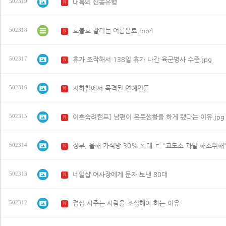
대륙의 신종유행
502319
N
호불호 갈리는 여름음료.mp4
502318
N
휴가 조작해서 138일 휴가 나간 육군병사 수준.jpg
502317
N
지하철에서 목격된 연예인들
502316
N
이혼숙려캠프] 남편이 은둔생활을 하게 됐다는 이유.jpg
502315
N
정부, 올해 가석방 30% 확대 ㄷ "교도소 과밀 해소위해
502314
N
네일샵 여사장에게 문자 보낸 80대
502313
N
점심 사주는 사람을 조심해야 하는 이유
502312
N