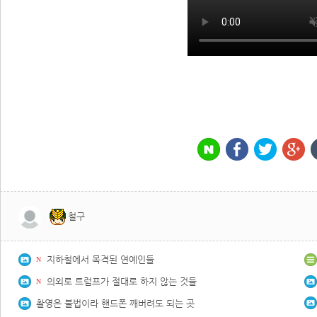
철구
지하철에서 목격된 연예인들
N
의외로 트럼프가 절대로 하지 않는 것들
N
촬영은 불법이라 핸드폰 깨버려도 되는 곳