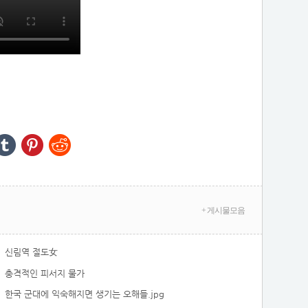
+ 게시물모음
신림역 절도女
충격적인 피서지 물가
한국 군대에 익숙해지면 생기는 오해들.jpg