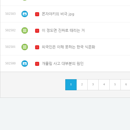
몬자야키의 비극.jpg
502503
N
이 정도면 진짜로 때리는 거
502502
N
외국인은 이해 못하는 한국 식문화
502501
N
개물림 사고 대부분의 원인
502500
N
1
2
3
4
5
6