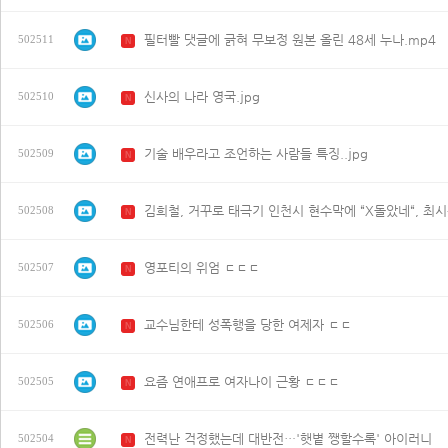
필터빨 댓글에 긁혀 무보정 원본 올린 48세 누나.mp4
502511
N
신사의 나라 영국.jpg
502510
N
기술 배우라고 조언하는 사람들 특징..jpg
502509
N
502508
N
영포티의 위엄 ㄷㄷㄷ
502507
N
교수님한테 성폭행을 당한 여제자 ㄷㄷ
502506
N
요즘 연애프로 여자나이 근황 ㄷㄷㄷ
502505
N
전력난 걱정했는데 대반전…'햇볕 쨍할수록' 아이러니
502504
N