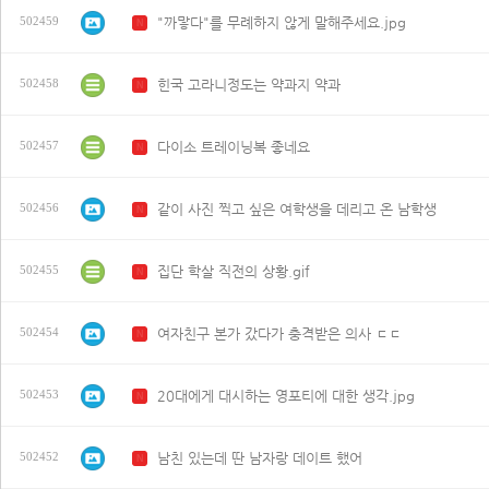
"까맣다"를 무례하지 않게 말해주세요.jpg
502459
N
힌국 고라니정도는 약과지 약과
502458
N
다이소 트레이닝복 좋네요
502457
N
같이 사진 찍고 싶은 여학생을 데리고 온 남학생
502456
N
집단 학살 직전의 상황.gif
502455
N
여자친구 본가 갔다가 충격받은 의사 ㄷㄷ
502454
N
20대에게 대시하는 영포티에 대한 생각.jpg
502453
N
남친 있는데 딴 남자랑 데이트 했어
502452
N