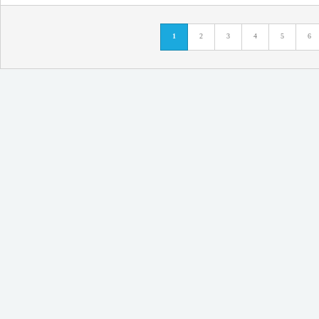
1
2
3
4
5
6