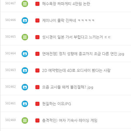
해수욕장 짜파게티 4만원 논란
502467
N
제미나이 몰락 진짜네 ㅋㅋㅋㅋㅋ
502466
N
성시경이 일본 가서 부럽다고 느끼는거 ㄷㄷ
502465
N
연애전쟁] 정치 성향에 종교까지 조금 다른 연인.jpg
502464
N
2D 예약했는데 4D로 오디세이 봤다는 사람
502463
N
요즘 교사들 왜케 불친절해?.jpg
502462
N
현질하는 이유JPG
502461
N
충격적인) 여자 기숙사 레이싱 게임
502460
N