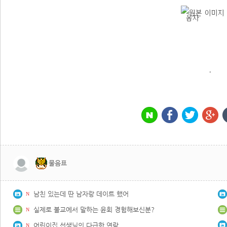
.
물음표
남친 있는데 딴 남자랑 데이트 했어
N
실제로 불교에서 말하는 윤회 경험해보신분?
N
어린이집 선생님의 다급한 연락
N