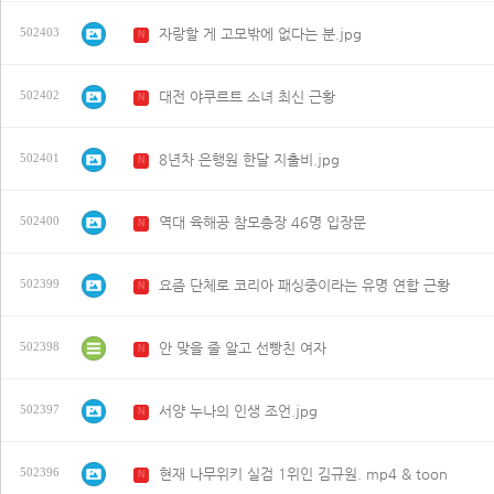
자랑할 게 고모밖에 없다는 분.jpg
502403
N
대전 야쿠르트 소녀 최신 근황
502402
N
8년차 은행원 한달 지출비.jpg
502401
N
역대 육해공 참모총장 46명 입장문
502400
N
요즘 단체로 코리아 패싱중이라는 유명 연합 근황
502399
N
안 맞을 줄 알고 선빵친 여자
502398
N
서양 누나의 인생 조언.jpg
502397
N
현재 나무위키 실검 1위인 김규원. mp4 & toon
502396
N