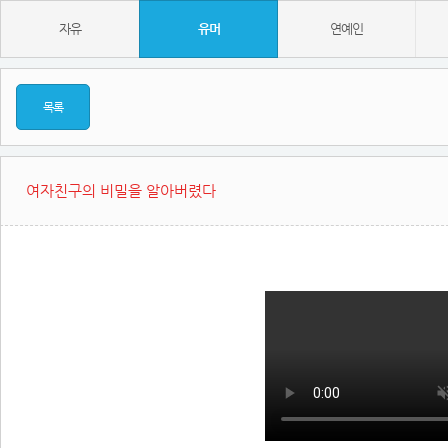
자유
유머
연예인
목록
여자친구의 비밀을 알아버렸다