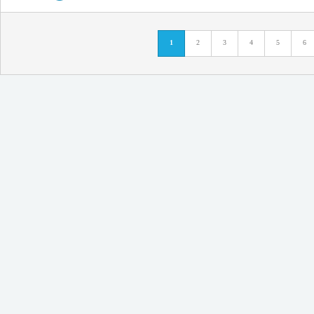
1
2
3
4
5
6