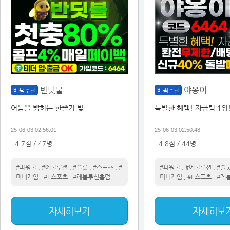
반딧불
야옹이
베픽추천
베픽추천
어둠을 밝히는 한줄기 빛
특별한 혜택! 자금력 1위
25-06-03 02:56:01
25-06-03 02:50:48
4.7점 / 47명
4.8점 / 44명
#파워볼
,
#에볼루션
,
#슬롯
,
#스포츠
,
#
#파워볼
,
#에볼루션
,
#슬
미니게임
,
#E스포츠
,
#레볼루션홀덤
미니게임
,
#E스포츠
,
#레
자세히보기
자세히보