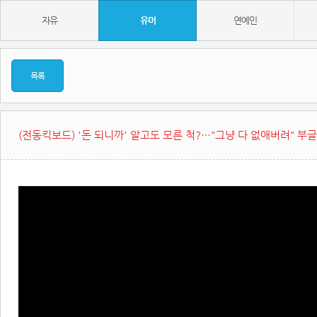
자유
유머
연예인
목록
(전동킥보드) '돈 되니까' 알고도 모른 척?…"그냥 다 없애버려" 부글