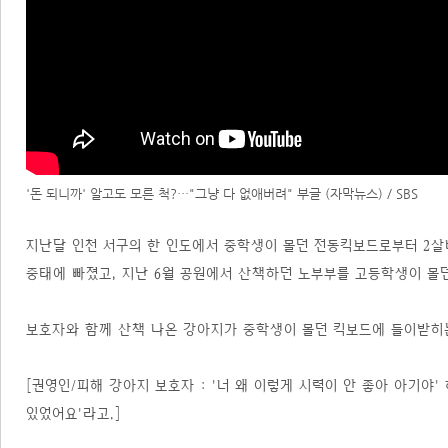
'돈 되니까' 알고도 모른 척?…"그냥 다 없애버려" 부글 (자막뉴스) / SBS
지난달 인천 서구의 한 인도에서 중학생이 몰던 전동킥보드로부터 2살
중태에 빠졌고, 지난 6월 공원에서 산책하던 노부부를 고등학생이 몰
보호자와 함께 산책 나온 강아지가 중학생이 몰던 킥보드에 들이받히
[권영인/피해 강아지 보호자 : '너 왜 이렇게 시력이 안 좋아 아기야
있었어요'라고.]