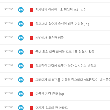
전자발찌 연예인 1호 정치적 소신 발언
502395
N
알고보니 흙수저 출신인 배우 이성경.jpg
502394
N
KFC에서 청혼한 커플
502393
N
국내 최초 미국 파워볼 로또 1등 당첨자 확율,,,
502392
N
압도적인 재력에 모두가 놀란 디시인의 냉장고
502391
N
그래미가 또 BTS를 이용해 먹으려다 실패했다는 내부증
502390
N
미국산 계란 근황.jpg
502389
N
어제자 송도의 한 아파트
502388
N