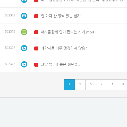
집 마다 한 명씩 있는 환자
502379
N
여자들한테 인기 많다는 시계.mp4
502378
N
과학자들 너무 멍청하지 않음?
502377
N
그냥 쌩 피! 뽑은 청년들..
502376
N
1
2
3
4
5
6