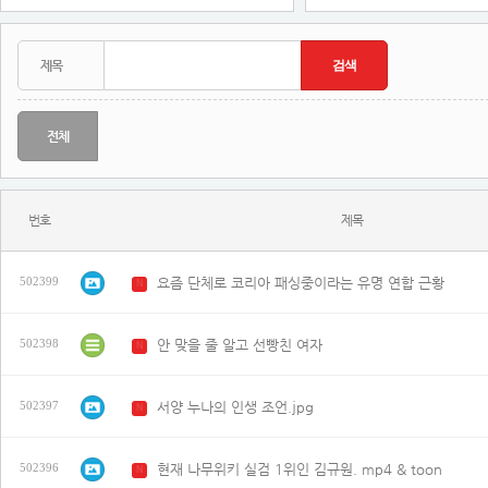
전체
번호
제목
요즘 단체로 코리아 패싱중이라는 유명 연합 근황
502399
N
안 맞을 줄 알고 선빵친 여자
502398
N
서양 누나의 인생 조언.jpg
502397
N
현재 나무위키 실검 1위인 김규원. mp4 & toon
502396
N