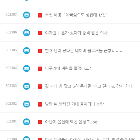
축협 해명: "애국심으로 성접대 한것"
502387
N
여자친구 본가 갔다가 충격 받은 의사
502386
N
현재 난리 났다는 네이버 블로거들 근황ㄷㄷㄷ
502385
N
너구리에 계란을 풀었다고?
502384
N
길 가다 뺨 맞고 5천 준다면 '신고 한다 vs 감사 한다'
502383
N
방탄 뷔 반려견 기내 돌아다녀 논란
502382
N
아반떼 옵션에 빡친 윤성로.jpg
502381
N
미국 원정출산 아기에 `시민권` 안 준다. 행정명령 서명
502380
N