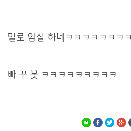
말로 암살 하네ㅋㅋㅋㅋㅋㅋㅋ
빠 꾸 봇 ㅋㅋㅋㅋㅋㅋㅋㅋㅋ