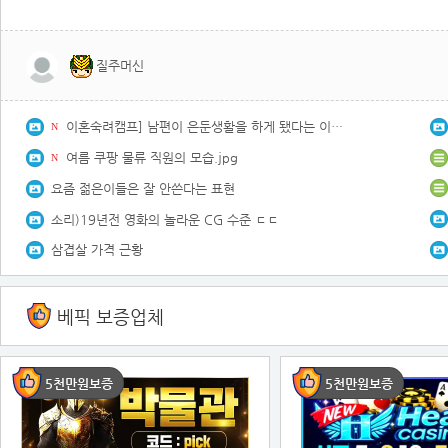
질주머신
이혼숙려캠프] 남편이 은둔생활을 하게 됐다는 이유.jpg
N
여름 쿠팡 물류 직원의 모습.jpg
N
요즘 젊은이들은 잘 안쓴다는 표현
소리)19년전 영화의 놀라운 CG 수준 ㄷㄷ
삼겹살 가격 근황
베픽 보증업체
5천만원보증
5천만원보증