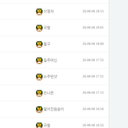
이영자
26-08-06 18:15
극혐
26-08-06 18:01
철구
26-08-06 18:00
질주머신
26-08-06 17:55
소주반샷
"
26-08-06 17:21
손나은
26-08-06 17:15
떨어진원숭이
26-08-06 16:56
극혐
26-08-06 16:55