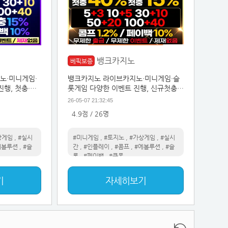
뱅크카지노
베픽보증
노·미니게임·
뱅크카지노 라이브카지노·미니게임·슬
행, 첫충·재
롯게임 다양한 이벤트 진행, 신규첫충·
전 무제한환전
재충·페이백·콤프 지급 혜택과 빠른충전
26-05-07 21:32:45
무제한환전 지원
4.9점 / 26명
상게임
,
#실시
#미니게임
,
#토지노
,
#가상게임
,
#실시
에볼루션
,
#슬
간
,
#인플레이
,
#콤프
,
#에볼루션
,
#슬
롯
,
#페이백
,
#쿠폰
기
자세히보기