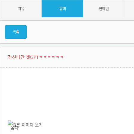
자유
유머
연예인
목록
정신나간 챗GPTㅋㅋㅋㅋㅋㅋ