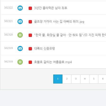
3년간 콜라먹은 남자 최후
502322
N
골프장 가까이 사는 집 아빠의 취미.jpg
502321
N
502320
N
대륙의 신종유행
502319
N
호불호 갈리는 여름음료.mp4
502318
N
1
2
3
4
5
6