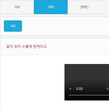
자유
유머
연예인
목록
말차 모찌 수플레 팬케이크