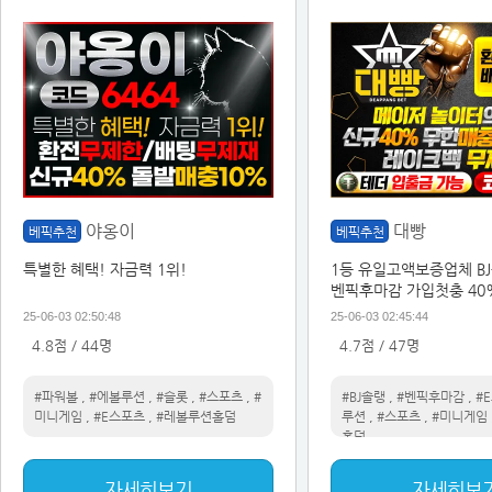
야옹이
대빵
베픽추천
베픽추천
특별한 혜택! 자금력 1위!
1등 유일고액보증업체 B
벤픽후마감 가입첫충 40
벤트
25-06-03 02:50:48
25-06-03 02:45:44
4.8점 / 44명
4.7점 / 47명
#파워볼
,
#에볼루션
,
#슬롯
,
#스포츠
,
#
#BJ솔랭
,
#벤픽후마감
,
#
미니게임
,
#E스포츠
,
#레볼루션홀덤
루션
,
#스포츠
,
#미니게임
홀덤
자세히보기
자세히보