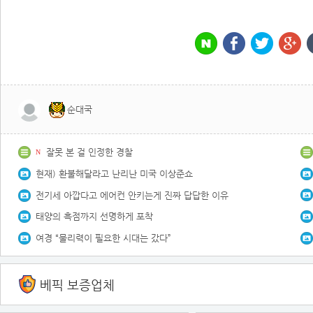
순대국
잘못 본 걸 인정한 경찰
N
현재) 환불해달라고 난리난 미국 이상준쇼
전기세 아깝다고 에어컨 안키는게 진짜 답답한 이유
태양의 흑점까지 선명하게 포착
여경 “물리력이 필요한 시대는 갔다”
베픽 보증업체