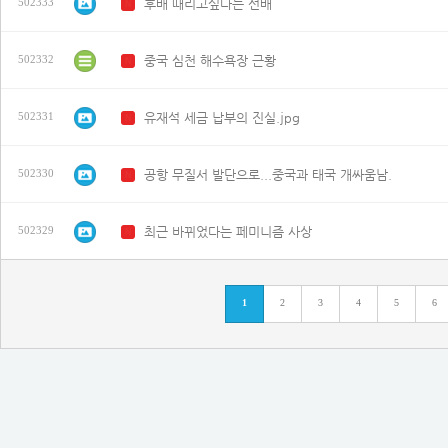
후배 때리고싶다는 선배
502333
N
중국 심천 해수욕장 근황
502332
N
유재석 세금 납부의 진실.jpg
502331
N
공항 무질서 발단으로...중국과 태국 개싸움남.
502330
N
최근 바뀌었다는 페미니즘 사상
502329
N
1
2
3
4
5
6