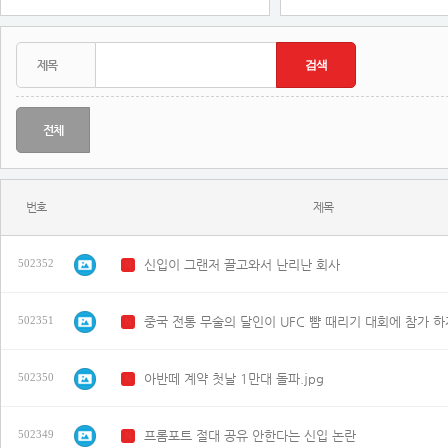
전체
번호
제목
신입이 그랜저 끌고와서 난리난 회사
502352
N
502351
N
아반떼 계약 첫날 1만대 돌파.jpg
502350
N
프롬포트 절대 공유 안한다는 신입 논란
502349
N