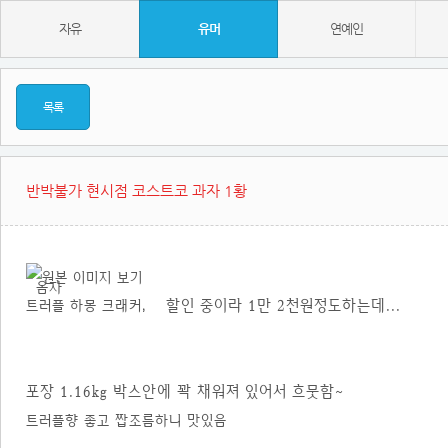
자유
유머
연예인
목록
반박불가 현시점 코스트코 과자 1황
할인 중이라 1만 2천원정도하는데...
트러플 하몽 크래커,
포장 1.16kg 박스안에 꽉 채워져 있어서 흐뭇함~
트러플향 좋고 짭조름하니 맛있음