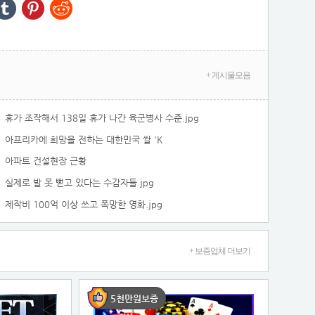
+ 게시물모음
휴가 조작해서 138일 휴가 나간 육군병사 수준.jpg
아프리카에 희망을 전하는 대한민국 쌀 'K
아파트 건설현장 근황
실제로 발 못 뻗고 있다는 수감자들.jpg
제작비 100억 이상 쓰고 폭망한 영화.jpg
+ 보증업체 더보기
5천만원보증