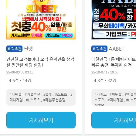
썬벳
AABET
베픽추천
베픽추천
안전한 고액놀이터 오직 유저만을 생각
대한민국 1등 배팅사이트 
한 편안한 베팅 환경!
빠른 충전, 무제한 환전
25-06-03 03:03:13
25-10-07 17:19:58
4.6점 / 44명
4.8점 / 32명
#파워볼
,
#에볼루션
,
#슬롯
,
#스포츠
,
#
#카지노
,
#파워볼
,
#에볼
미니게임
,
#E스포츠
,
#레볼루션홀덤
스포츠
,
#미니게임
,
#E스
션홀덤
자세히보기
자세히보