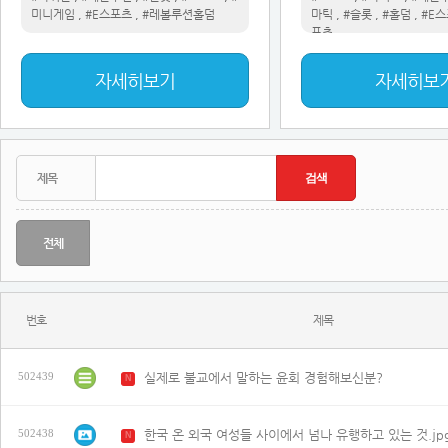
미니게임
,
#E스포츠
,
#레볼루션홀덤
마틱
,
#슬롯
,
#홀덤
,
#E
포츠
자세히보기
자세히보
전체
번호
제목
실제로 불교에서 말하는 윤회 경험해보신분?
502439
N
한국 온 외국 여성들 사이에서 넘나 유행하고 있는 것.jp
502438
N