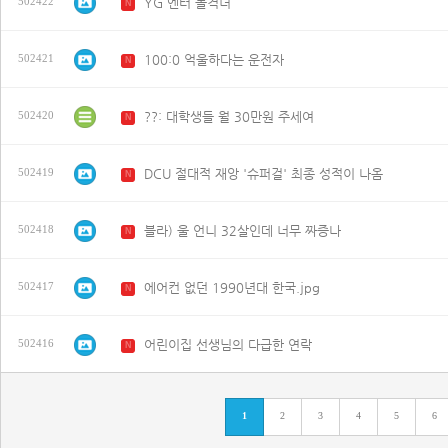
YG 엔터 돌격녀
502422
N
100:0 억울하다는 운전자
502421
N
??: 대학생들 월 30만원 주세여
502420
N
DCU 절대적 재앙 '슈퍼걸' 최종 성적이 나옴
502419
N
블라) 울 언니 32살인데 너무 짜증나
502418
N
에어컨 없던 1990년대 한국.jpg
502417
N
어린이집 선생님의 다급한 연락
502416
N
1
2
3
4
5
6