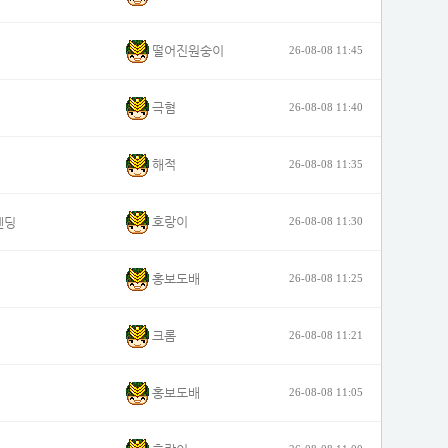
떨어진원숭이
26-08-08 11:45
극혐
26-08-08 11:40
해적
26-08-08 11:35
호랑이
엔딩
26-08-08 11:30
홍보도배
26-08-08 11:25
크롬
26-08-08 11:21
홍보도배
26-08-08 11:05