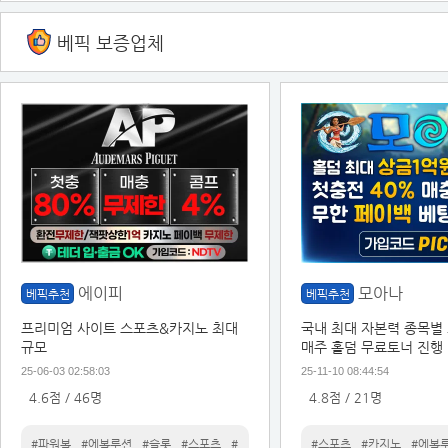
베픽 보증업체
에이피
모아나
베픽추천
베픽추천
프리미엄 사이트 스포츠&카지노 최대
국내 최대 자본력 종목별
규모
매주 홀덤 무료토너 진행 
25-06-03 02:58:03
25-11-10 08:44:54
4.6점 / 46명
4.8점 / 21명
#파워볼
,
#에볼루션
,
#슬롯
,
#스포츠
,
#
#스포츠
,
#카지노
,
#에볼