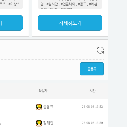
스포츠
,
#가상스
임
,
#실시간
,
#인플레이
,
#콤프
,
#에볼
루션
,
#슬롯
,
#페이백
기
자세히보기
글등록
작성자
시간
물음표
26-08-08 13:52
정해인
g
26-08-08 13:50