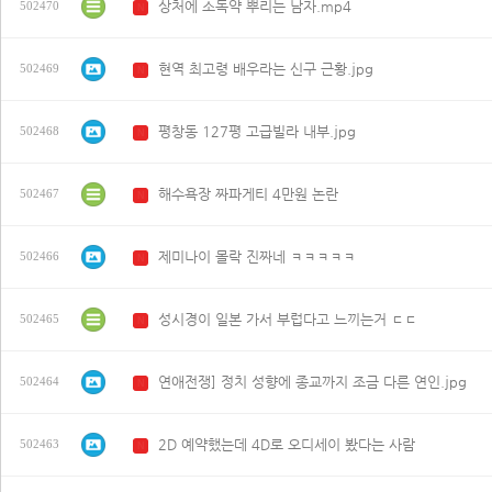
상처에 소독약 뿌리는 남자.mp4
502470
N
현역 최고령 배우라는 신구 근황.jpg
502469
N
평창동 127평 고급빌라 내부.jpg
502468
N
해수욕장 짜파게티 4만원 논란
502467
N
제미나이 몰락 진짜네 ㅋㅋㅋㅋㅋ
502466
N
성시경이 일본 가서 부럽다고 느끼는거 ㄷㄷ
502465
N
연애전쟁] 정치 성향에 종교까지 조금 다른 연인.jpg
502464
N
2D 예약했는데 4D로 오디세이 봤다는 사람
502463
N