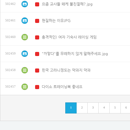
요즘 교사들 왜케 불친절해?.jpg
502462
N
현질하는 이유JPG
502461
N
충격적인) 여자 기숙사 레이싱 게임
502460
N
"까맣다"를 무례하지 않게 말해주세요.jpg
502459
N
힌국 고라니정도는 약과지 약과
502458
N
다이소 트레이닝복 좋네요
502457
N
1
2
3
4
5
6