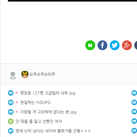
오쿠오쿠오타쿠
평창동 127평 고급빌라 내부.jpg
N
현질하는 이유JPG
N
자랑할 게 고모밖에 없다는 분.jpg
N
안 맞을 줄 알고 선빵친 여자
현재 난리 났다는 네이버 블로거들 근황ㄷㄷㄷ