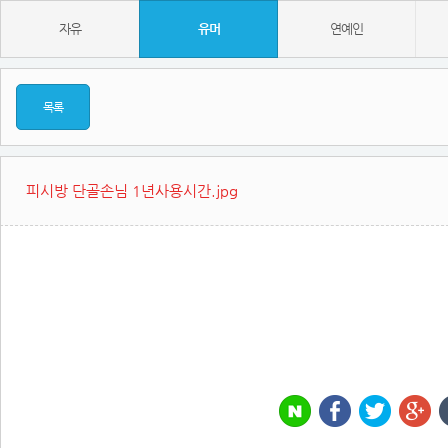
자유
유머
연예인
목록
피시방 단골손님 1년사용시간.jpg