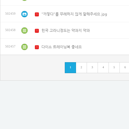
"까맣다"를 무례하지 않게 말해주세요.jpg
502459
N
힌국 고라니정도는 약과지 약과
502458
N
다이소 트레이닝복 좋네요
502457
N
1
2
3
4
5
6