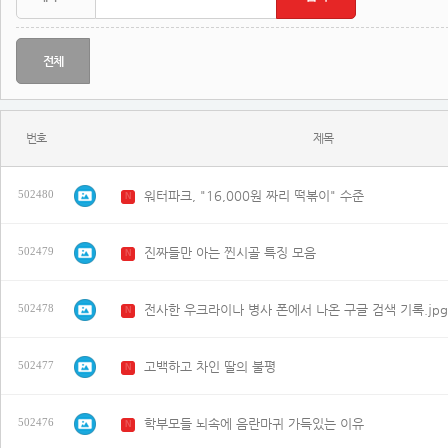
전체
번호
제목
워터파크, "16,000원 짜리 떡볶이" 수준
502480
N
진짜들만 아는 찐시골 특징 모음
502479
N
전사한 우크라이나 병사 폰에서 나온 구글 검색 기록.jpg
502478
N
고백하고 차인 딸의 불평
502477
N
학부모들 뇌속에 음란마귀 가득있는 이유
502476
N