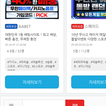
AABET
스페이드
베픽추천
베픽보증
대한민국 1등 배팅사이트 ! 최고 배당,
10년 무사고 메이저 매
빠른 충전, 무제한 환전
돌발이벤트 다양한 스포
25-10-07 17:19:58
25-06-03 02:22:09
4.8점 / 32명
5점 / 112명
#카지노
,
#파워볼
,
#에볼루션
,
#슬롯
,
#
#베픽파워볼
,
#에볼루션
,
스포츠
,
#미니게임
,
#E스포츠
,
#레볼루
츠
,
#미니게임
션홀덤
자세히보기
자세히보