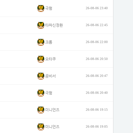
극혐
26-08-06 23:40
타짜신정환
26-08-06 22:45
크롬
26-08-06 22:00
오타쿠
26-08-06 20:50
곰비서
26-08-06 20:47
극혐
26-08-06 20:40
미니언즈
26-08-06 19:15
미니언즈
26-08-06 19:05