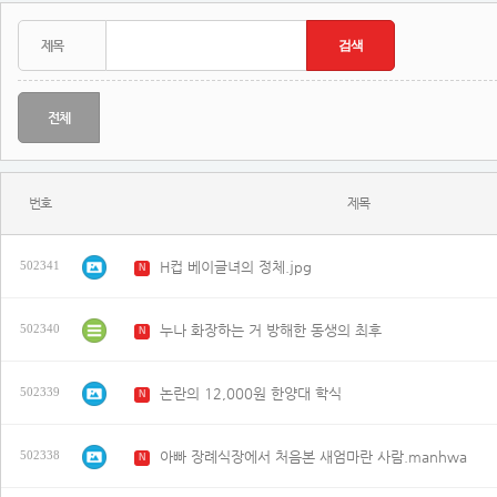
전체
번호
제목
H컵 베이글녀의 정체.jpg
502341
N
누나 화장하는 거 방해한 동생의 최후
502340
N
논란의 12,000원 한양대 학식
502339
N
아빠 장례식장에서 처음본 새엄마란 사람.manhwa
502338
N