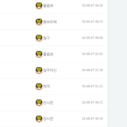
물음표
26-08-07 06:20
홍보도배
26-08-07 06:15
철구
26-08-07 06:00
물음표
26-08-07 03:45
질주머신
26-08-07 01:30
해적
26-08-07 01:25
손나은
26-08-07 00:15
장사꾼
26-08-07 00:10