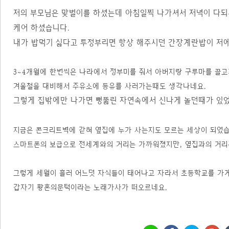
저의 부모님은 맞벌이를 하셨는데 아침일찍 나가셔서 저녁이 다되
케어 하셨습니다.
내가 밥먹기 싫다고 투정부리면 항상 해주시던 간장계란밥이 저
3~4개월에 한번씩은 나라에서 정부미를 줘서 아버지랑 구루마를 끌고
겨울철을 대비해서 주유소에 등유를 사러가는때도 생각나네요.
그렇게 집밖에만 나가면 뻥뚫린 자연속에서 신나게 놀던때가 있었
지금은 콘크리트벽에 갇혀 옆집에 누가 사는지도 모르는 세상이 되었습
스마트폰의 보급으로 전세계와의 거리는 가까워졌지만, 옆집과의 거리
그렇게 세월이 흘러 어느덧 자식들이 태어나고 자라서 초등학교를 가
갑자기 황혼의문턱이라는 노래가사가 떠오르네요.