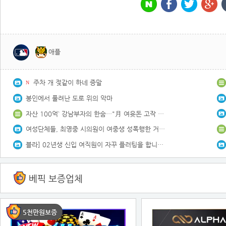
애플
주차 개 젖같이 하네 증말
N
봉인에서 풀려난 도로 위의 악마
자산 100억` 강남부자의 한숨…"月 여윳돈 고작 100만원"
여성단체들, 최영중 시의원이 여중생 성폭행한 거는 너무 조용~
블라] 02년생 신입 여직원이 자꾸 플러팅을 합니다.txt
베픽 보증업체
5천만원보증