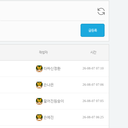
글등록
작성자
시간
타짜신정환
26-08-07 07:10
손나은
26-08-07 07:06
떨어진원숭이
26-08-07 07:05
손예진
26-08-07 06:25