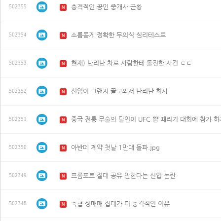
충격적인 공인 중개사 근황
502355
N
소름돋게 정확한 무의식 심리테스트
502354
N
현재) 난리난 차로 사람한테 돌진한 사건 ㄷㄷ
502353
N
신입이 그랜저 끌고와서 난리난 회사
502352
N
502351
N
아반떼 계약 첫날 1만대 돌파.jpg
502350
N
프롬포트 절대 공유 안한다는 신입 논란
502349
N
축협 성매매 접대가 더 충격적인 이유
502348
N