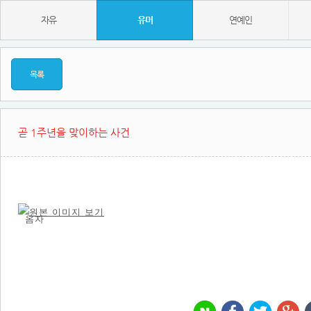
자유
유머
연예인
목록
곧 1주년을 맞이하는 사건