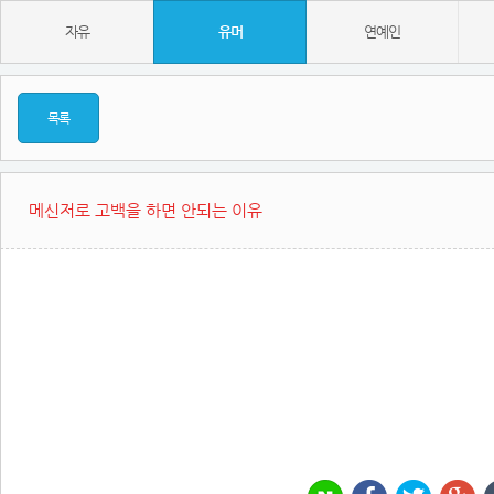
자유
유머
연예인
목록
메신저로 고백을 하면 안되는 이유