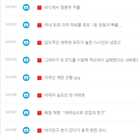
KFC에서 청혼한 커플
502393
N
국내 최초 미국 파워볼 로또 1등 당첨자 확율,,,
502392
N
압도적인 재력에 모두가 놀란 디시인의 냉장고
502391
N
그래미가 또 BTS를 이용해 먹으려다 실패했다는 내부증
502390
N
미국산 계란 근황.jpg
502389
N
어제자 송도의 한 아파트
502388
N
축협 해명: "애국심으로 성접대 한것"
502387
N
여자친구 본가 갔다가 충격 받은 의사
502386
N