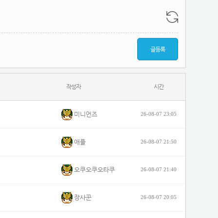
글등록
작성자
시간
미니언즈
26-08-07 23:05
애플
26-08-07 21:50
오쿠오쿠오타쿠
26-08-07 21:40
장사꾼
26-08-07 20:05