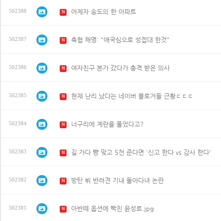
어제자 송도의 한 아파트
502388
N
축협 해명: "애국심으로 성접대 한것"
502387
N
여자친구 본가 갔다가 충격 받은 의사
502386
N
현재 난리 났다는 네이버 블로거들 근황ㄷㄷㄷ
502385
N
너구리에 계란을 풀었다고?
502384
N
길 가다 뺨 맞고 5천 준다면 '신고 한다 vs 감사 한다'
502383
N
방탄 뷔 반려견 기내 돌아다녀 논란
502382
N
아반떼 옵션에 빡친 윤성로.jpg
502381
N