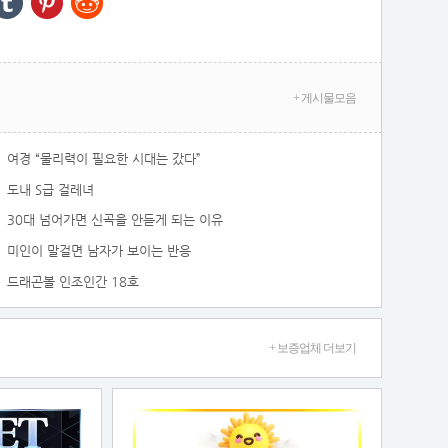
+ 게시물모음
여경 “물리력이 필요한 시대는 갔다”
도내 S급 걸레녀
30대 넘어가면 신곡을 안듣게 되는 이유
미인이 말걸면 남자가 보이는 반응
드래곤볼 인조인간 18호
+ 보증업체 더보기