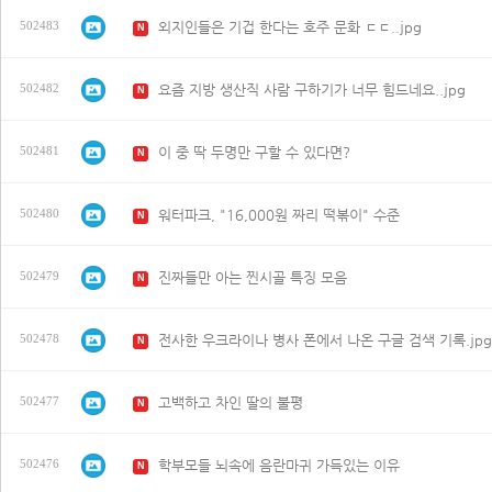
외지인들은 기겁 한다는 호주 문화 ㄷㄷ..jpg
502483
N
요즘 지방 생산직 사람 구하기가 너무 힘드네요..jpg
502482
N
이 중 딱 두명만 구할 수 있다면?
502481
N
워터파크, "16,000원 짜리 떡볶이" 수준
502480
N
진짜들만 아는 찐시골 특징 모음
502479
N
전사한 우크라이나 병사 폰에서 나온 구글 검색 기록.jpg
502478
N
고백하고 차인 딸의 불평
502477
N
학부모들 뇌속에 음란마귀 가득있는 이유
502476
N