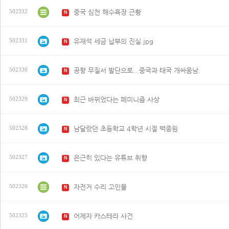
중국 심천 해수욕장 근황
502332
N
유재석 세금 납부의 진실.jpg
502331
N
공항 무질서 발단으로...중국과 태국 개싸움남.
502330
N
최근 바뀌었다는 페미니즘 사상
502329
N
남달랐던 초등학교 4학년 시절 백종원
502328
N
은근히 있다는 유튜브 취향
502327
N
자전거 수리 고인물
502326
N
어제자 카스테라 사건
502325
N