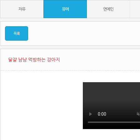
자유
유머
연예인
목록
달걀 냠냠 먹방하는 강아지