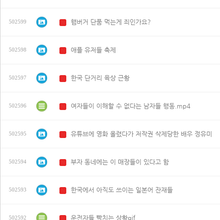
햄버거 단품 먹는게 죄인가요?
502599
N
애플 유저들 축제
502598
N
한국 단거리 육상 근황
502597
N
여자들이 이해할 수 없다는 남자들 행동.mp4
502596
N
유튜브에 영화 올렸다가 저작권 삭제당한 배우 정유미
502595
N
부자 동네에는 이 매장들이 있다고 함
502594
N
한국에서 아직도 쓰이는 일본어 잔재들
502593
N
운전자들 빡치는 상황gif
502592
N