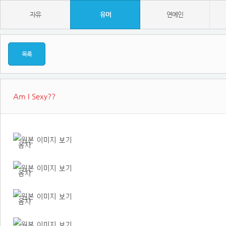
자유
유머
연예인
목록
Am I Sexy??