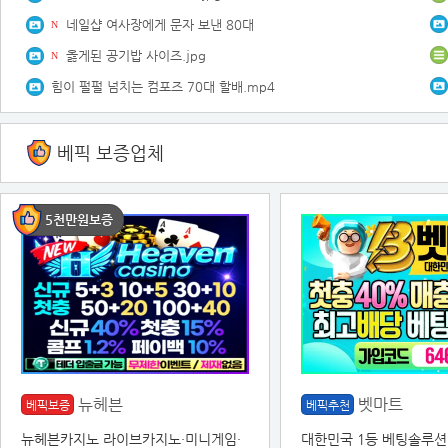
네일샵 여사장에게 문자 보낸 80대
N
옳게된 공기밥 사이즈.jpg
N
힘이 펄펄 넘치는 컴포즈 70대 할배.mp4
베픽 보증업체
5천만원보증
뉴헤븐
벳마트
베픽보증
베픽추천
뉴헤븐카지노 라이브카지노·미니게임·
대한민국 1등 베팅솔루션