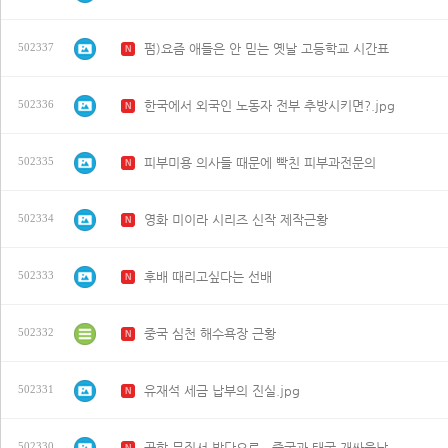
펌)요즘 애들은 안 믿는 옛날 고등학교 시간표
502337
N
한국에서 외국인 노동자 전부 추방시키면?.jpg
502336
N
피부미용 의사들 때문에 빡친 피부과전문의
502335
N
영화 미이라 시리즈 신작 제작근황
502334
N
후배 때리고싶다는 선배
502333
N
중국 심천 해수욕장 근황
502332
N
유재석 세금 납부의 진실.jpg
502331
N
공항 무질서 발단으로...중국과 태국 개싸움남.
502330
N