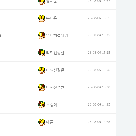
장사꾼
26-08-06 15:57
손나은
26-08-06 15:55
원빈해설위원
빠
26-08-06 15:35
타짜신정환
26-08-06 15:25
타짜신정환
26-08-06 15:05
타짜신정환
26-08-06 15:00
호랑이
26-08-06 14:45
애플
26-08-06 14:25