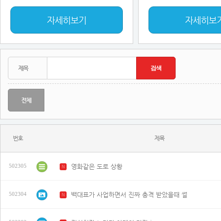
자세히보기
자세히보
전체
번호
제목
영화같은 도로 상황
502305
N
백대표가 사업하면서 진짜 충격 받았을때 썰
502304
N