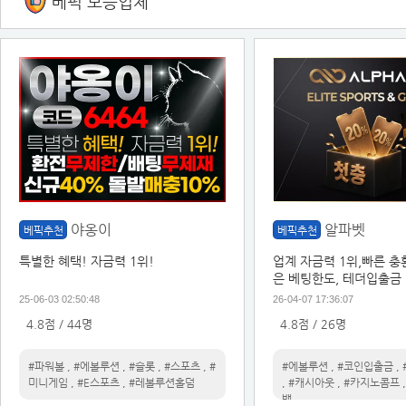
베픽 보증업체
야옹이
알파벳
베픽추천
베픽추천
특별한 혜택! 자금력 1위!
업계 자금력 1위,빠른 충
은 베팅한도, 테더입출금
실시간 베팅 캐시아웃가
25-06-03 02:50:48
26-04-07 17:36:07
4.8점 / 44명
4.8점 / 26명
#파워볼
,
#에볼루션
,
#슬롯
,
#스포츠
,
#
#에볼루션
,
#코인입출금
,
미니게임
,
#E스포츠
,
#레볼루션홀덤
,
#캐시아웃
,
#카지노콤프
백