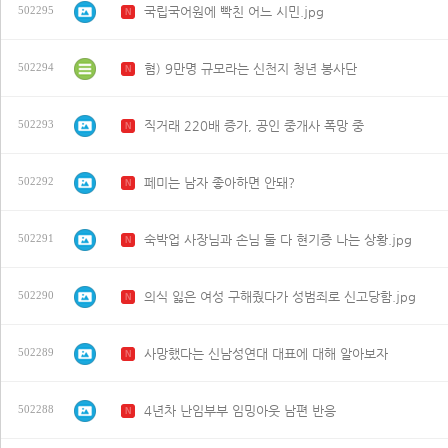
국립국어원에 빡친 어느 시민.jpg
502295
N
혐) 9만명 규모라는 신천지 청년 봉사단
502294
N
직거래 220배 증가, 공인 중개사 폭망 중
502293
N
페미는 남자 좋아하면 안돼?
502292
N
숙박업 사장님과 손님 둘 다 현기증 나는 상황.jpg
502291
N
의식 잃은 여성 구해줬다가 성범죄로 신고당함.jpg
502290
N
사망했다는 신남성연대 대표에 대해 알아보자
502289
N
4년차 난임부부 임밍아웃 남편 반응
502288
N