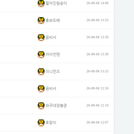
떨어진원숭이
26-08-06 14:00
홍보도배
26-08-06 13:55
곰비서
26-08-06 13:50
아이언맨
26-08-06 13:30
미니언즈
26-08-06 13:25
곰비서
26-08-06 12:50
와꾸대장봉준
26-08-06 12:10
호랑이
26-08-06 12:07