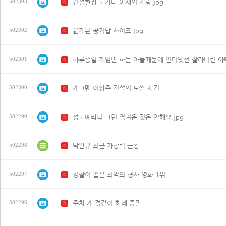
건설현장 노가다 아재의 자랑.jpg
502303
N
옳게된 공기밥 사이즈.jpg
502302
N
하루종일 게임만 하는 아들때문에 인터넷선 잘라버린 아
502301
N
개그맨 이상준 전설의 보쌈 사건
502300
N
성노예라니 그런 역겨운 짓은 안해요.jpg
502299
N
박완규 최근 가창력 근황
502298
N
경찰이 뽑은 최악의 형사 영화 1위
502297
N
주차 개 젖같이 하네 증말
502296
N