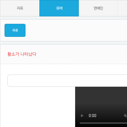
자유
유머
연예인
목록
황소가 나타났다