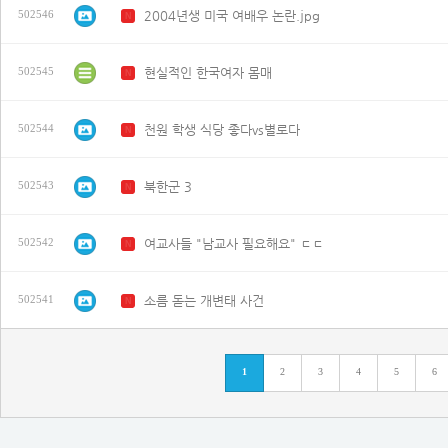
2004년생 미국 여배우 논란.jpg
502546
N
현실적인 한국여자 몸매
502545
N
천원 학생 식당 좋다vs별로다
502544
N
북한군 3
502543
N
여교사들 "남교사 필요해요" ㄷㄷ
502542
N
소름 돋는 개변태 사건
502541
N
1
2
3
4
5
6