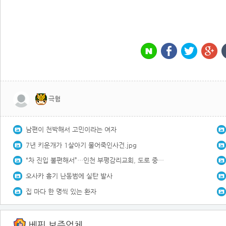
극혐
남편이 천박해서 고민이라는 여자
7년 키운개가 1살아기 물어죽인사건.jpg
“차 진입 불편해서”…인천 부평감리교회, 도로 중앙선 ‘검은 페인트’로
오사카 흉기 난동범에 실탄 발사
집 마다 한 명씩 있는 환자
베픽 보증업체