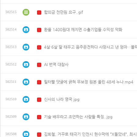
합의금 천만원 요구..gif
502515
N
환율 1400원대 깨지면 수출기업들 수익성 악화
502514
N
502513
N
AI 번역 대참사
502512
N
필터빨 댓글에 긁혀 무보정 원본 올린 48세 누나.mp4
502511
N
신사의 나라 영국.jpg
502510
N
기술 배우라고 조언하는 사람들 특징..jpg
502509
N
502508
N