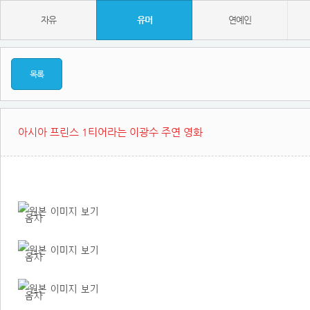
자유
유머
연예인
목록
아시아 프린스 1티어라는 이광수 주연 영화