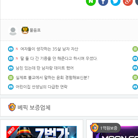
물음표
여자들이 생각하는 35살 남자 자산
N
딸 둘 다 간 기증을 안 해준다고 하시며 우셨다.
N
남친 있는데 딴 남자랑 데이트 했어
실제로 불교에서 말하는 윤회 경험해보신분?
어린이집 선생님의 다급한 연락
베픽 보증업체
1억원보증