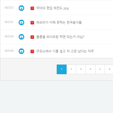
악마의 편집 레전드.jpg
502552
N
파브리가 이해 못하는 한국음식들
502551
N
불륜을 와이프랑 하면 되는거 아님?
502550
N
주유소에서 기름 넣고 차 고장 났다는 차주
502549
N
1
2
3
4
5
6