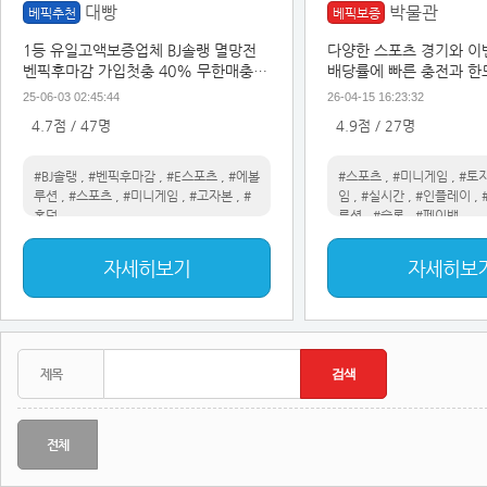
대빵
박물관
베픽추천
베픽보증
1등 유일고액보증업체 BJ솔랭 멸망전
다양한 스포츠 경기와 이
벤픽후마감 가입첫충 40% 무한매충이
배당률에 빠른 충전과 한
벤트
25-06-03 02:45:44
26-04-15 16:23:32
4.7점 / 47명
4.9점 / 27명
#BJ솔랭
,
#벤픽후마감
,
#E스포츠
,
#에볼
#스포츠
,
#미니게임
,
#토
루션
,
#스포츠
,
#미니게임
,
#고자본
,
#
임
,
#실시간
,
#인플레이
,
홀덤
루션
,
#슬롯
,
#페이백
자세히보기
자세히보
전체