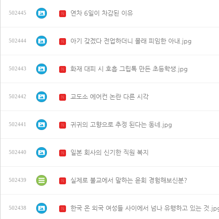
연차 6일이 차감된 이유
502445
N
아기 갖겠다 전업하더니 몰래 피임한 아내.jpg
502444
N
화재 대피 시 호흡 그립톡 만든 초등학생.jpg
502443
N
교도소 에어컨 논란 다른 시각
502442
N
귀귀의 고향으로 추정 된다는 동네.jpg
502441
N
일본 회사의 신기한 직원 복지
502440
N
실제로 불교에서 말하는 윤회 경험해보신분?
502439
N
한국 온 외국 여성들 사이에서 넘나 유행하고 있는 것.jp
502438
N