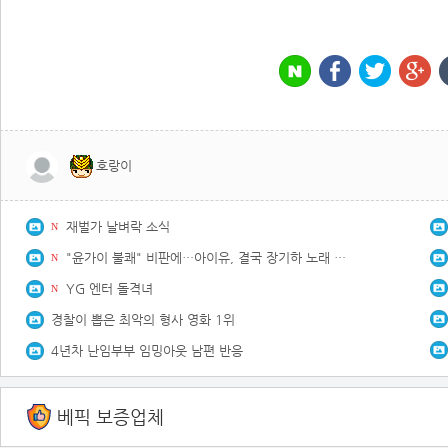
호랑이
재벌가 날벼락 소식
N
"윤가이 불쾌" 비판에…아이유, 결국 장기하 노래 삭제 엔딩
N
YG 엔터 돌격녀
N
경찰이 뽑은 최악의 형사 영화 1위
4년차 난임부부 임밍아웃 남편 반응
베픽 보증업체