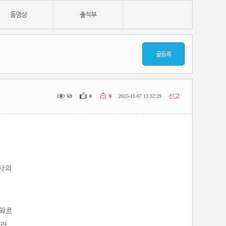
동영상
출석부
-
글등록
신고
69
0
0
2025-11-07 13:32:29
사의
느와르
릴러,