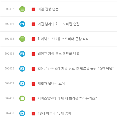
미친 진상 손놈
502437
N
어떤 남자의 최고 도파민 순간
502436
N
하이닉스 277층 스트리머 근황 ㄷㄷ
502435
N
배인규 자살 헬스 유튜버 반응
502434
N
일본: "한국 4강 기록 취소 및 월드컵 출전 10년 박탈"
502433
N
재벌가 날벼락 소식
502432
N
서비스업인데 대체 왜 화장을 하라는거죠?
502431
N
18세 아들과 43세 엄마
502430
N