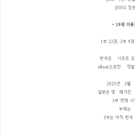
코미디 장
*
19세 이용
1부 22권, 2부 9
한국은
시프트 
eBook으로만
정발
2025년 3월 
일본은 영 매거진 
3부 연재 시
부제는
3부는 아직 한국 