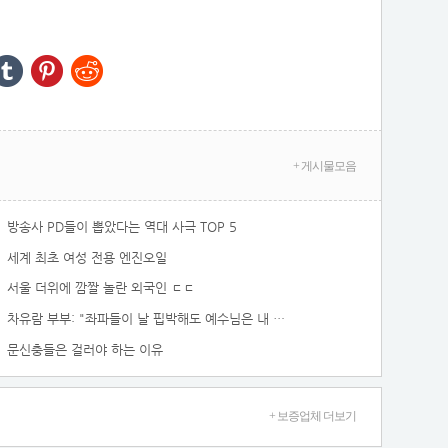
+ 게시물모음
방송사 PD들이 뽑았다는 역대 사극 TOP 5
세계 최초 여성 전용 엔진오일
서울 더위에 깜짤 놀란 외국인 ㄷㄷ
차유람 부부: "좌파들이 날 핍박해도 예수님은 내 편"
문신충들은 걸러야 하는 이유
+ 보증업체 더보기