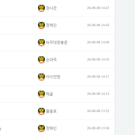
장사꾼
26-08-08 14:47
정해인
26-08-08 14:45
와꾸대장봉준
26-08-08 14:40
순대국
26-08-08 14:35
아이언맨
26-08-08 14:17
해골
26-08-08 14:15
물음표
26-08-08 13:52
정해인
g
26-08-08 13:50